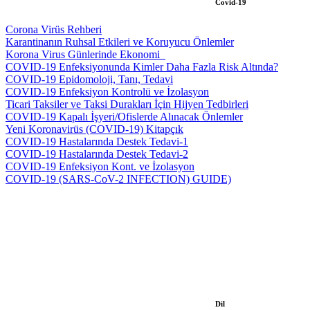
Covid-19
Corona Virüs Rehberi
Karantinanın Ruhsal Etkileri ve Koruyucu Önlemler
Korona Virus Günlerinde Ekonomi_
COVID-19 Enfeksiyonunda Kimler Daha Fazla Risk Altında?
COVID-19 Epidomoloji, Tanı, Tedavi
COVID-19 Enfeksiyon Kontrolü ve İzolasyon
Ticari Taksiler ve Taksi Durakları İçin Hijyen Tedbirleri
COVID-19 Kapalı İşyeri/Ofislerde Alınacak Önlemler
Yeni Koronavirüs (COVID-19) Kitapçık
COVID-19 Hastalarında Destek Tedavi-1
COVID-19 Hastalarında Destek Tedavi-2
COVID-19 Enfeksiyon Kont. ve İzolasyon
COVID-19 (SARS-CoV-2 INFECTION) GUIDE)
Dil