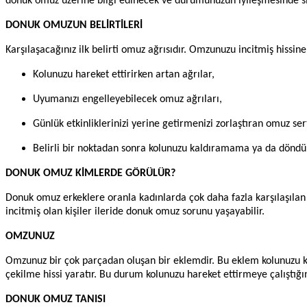
donuk omuz üzerine bilgi edinecek ve durumunuzun iyileşmesinde si
DONUK OMUZUN BELİRTİLERİ
Karşılaşacağınız ilk belirti omuz ağrısıdır. Omzunuzu incitmiş hissine k
Kolunuzu hareket ettirirken artan ağrılar,
Uyumanızı engelleyebilecek omuz ağrıları,
Günlük etkinliklerinizi yerine getirmenizi zorlaştıran omuz sertl
Belirli bir noktadan sonra kolunuzu kaldıramama ya da dö
DONUK OMUZ KİMLERDE GÖRÜLÜR?
Donuk omuz erkeklere oranla kadınlarda çok daha fazla karşılaşılan 
incitmiş olan kişiler ileride donuk omuz sorunu yaşayabilir.
OMZUNUZ
Omzunuz bir çok parçadan oluşan bir eklemdir. Bu eklem kolunuzu ka
çekilme hissi yaratır. Bu durum kolunuzu hareket ettirmeye çalıştığın
DONUK OMUZ TANISI