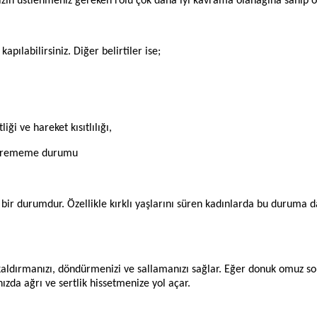
zin üstlenmeniz gereken rolü çok daha iyi kavrama olanağına sahip ol
apılabilirsiniz. Diğer belirtiler ise;
iği ve hareket kısıtlılığı,
ndürememe durumu
bir durumdur. Özellikle kırklı yaşlarını süren kadınlarda bu duruma 
ldırmanızı, döndürmenizi ve sallamanızı sağlar. Eğer donuk omuz soru
ızda ağrı ve sertlik hissetmenize yol açar.