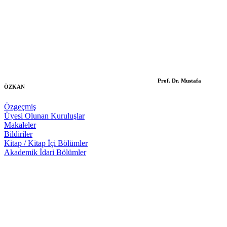
Prof. Dr. Mustafa
ÖZKAN
Özgeçmiş
Üyesi Olunan Kuruluşlar
Makaleler
Bildiriler
Kitap / Kitap İçi Bölümler
Akademik İdari Bölümler