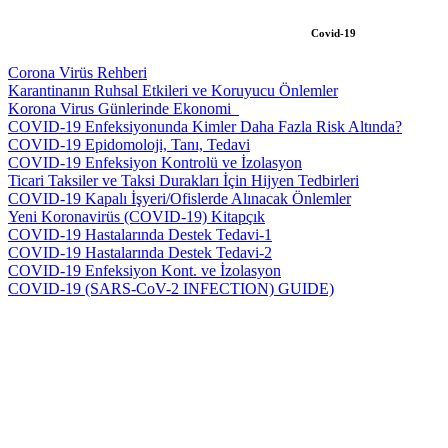
Covid-19
Corona Virüs Rehberi
Karantinanın Ruhsal Etkileri ve Koruyucu Önlemler
Korona Virus Günlerinde Ekonomi_
COVID-19 Enfeksiyonunda Kimler Daha Fazla Risk Altında?
COVID-19 Epidomoloji, Tanı, Tedavi
COVID-19 Enfeksiyon Kontrolü ve İzolasyon
Ticari Taksiler ve Taksi Durakları İçin Hijyen Tedbirleri
COVID-19 Kapalı İşyeri/Ofislerde Alınacak Önlemler
Yeni Koronavirüs (COVID-19) Kitapçık
COVID-19 Hastalarında Destek Tedavi-1
COVID-19 Hastalarında Destek Tedavi-2
COVID-19 Enfeksiyon Kont. ve İzolasyon
COVID-19 (SARS-CoV-2 INFECTION) GUIDE)