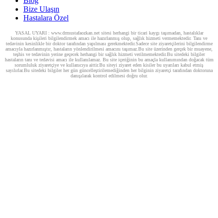
Blog
Bize Ulaşın
Hastalara Özel
YASAL UYARI : www.drmustafaozkan.net sitesi herhangi bir ticari kaygı taşımadan, hastalıklar
konusunda kişileri bilgilendirmek amacı ile hazırlanmış olup, sağlık hizmeti vermemektedir. Tanı ve
tedavinin kesinlikle bir doktor tarafından yapılması gerekmektedir.Sadece site ziyaretçilerini bilgilendirme
amacıyla hazırlanmıştır, hastaların yönlendirilmesi amacını taşımaz.Bu site üzerinden gerçek bir muayene,
teşhis ve tedavinin yerine geçecek herhangi bir sağlık hizmeti verilmemektedir.Bu sitedeki bilgiler
hastaların tanı ve tedavisi amacı ile kullanılamaz. Bu site içeriğinin bu amaçla kullanımından doğacak tüm
sorumluluk ziyaretçiye ve kullanıcıya aittir.Bu siteyi ziyaret eden kisiler bu uyarıları kabul etmiş
sayılırlar.Bu sitedeki bilgiler her gün güncelleştirilemediğinden her bilginin ziyaretçi tarafından doktoruna
danışılarak kontrol edilmesi doğru olur.