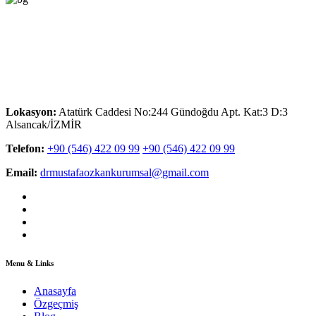
Lokasyon:
Atatürk Caddesi No:244 Gündoğdu Apt. Kat:3 D:3
Alsancak/İZMİR
Telefon:
+90 (546) 422 09 99
+90 (546) 422 09 99
Email:
drmustafaozkankurumsal@gmail.com
Menu & Links
Anasayfa
Özgeçmiş