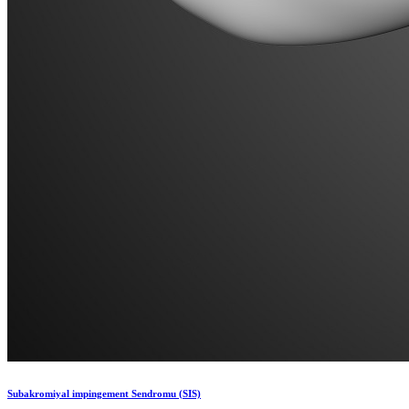
Subakromiyal impingement Sendromu (SIS)