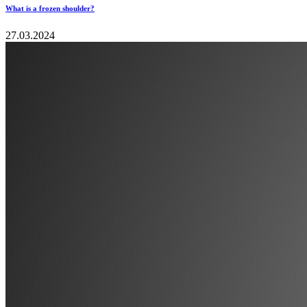
What is a frozen shoulder?
27.03.2024