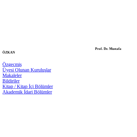
Prof. Dr. Mustafa
ÖZKAN
Özgeçmiş
Üyesi Olunan Kuruluşlar
Makaleler
Bildiriler
Kitap / Kitap İçi Bölümler
Akademik İdari Bölümler