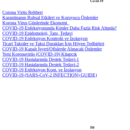
Covid-19
Corona Virüs Rehberi
Karantinanın Ruhsal Etkileri ve Koruyucu Önlemler
Korona Virus Günlerinde Ekonomi_
COVID-19 Enfeksiyonunda Kimler Daha Fazla Risk Altında?
COVID-19 Epidomoloji, Tanı, Tedavi
COVID-19 Enfeksiyon Kontrolü ve İzolasyon
Ticari Taksiler ve Taksi Durakları İçin Hijyen Tedbirleri
COVID-19 Kapalı İşyeri/Ofislerde Alınacak Önlemler
Yeni Koronavirüs (COVID-19) Kitapçık
COVID-19 Hastalarında Destek Tedavi-1
COVID-19 Hastalarında Destek Tedavi-2
COVID-19 Enfeksiyon Kont. ve İzolasyon
COVID-19 (SARS-CoV-2 INFECTION) GUIDE)
Dil