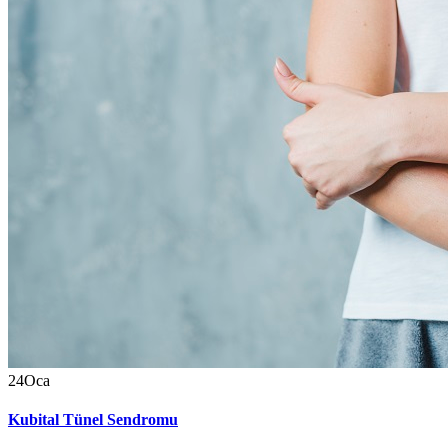
24
Oca
Kubital Tünel Sendromu